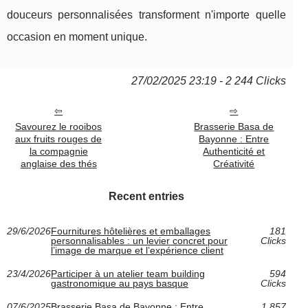
douceurs personnalisées transforment n'importe quelle
occasion en moment unique.
27/02/2025 23:19 - 2 244 Clicks
Savourez le rooibos
Brasserie Basa de
aux fruits rouges de
Bayonne : Entre
la compagnie
Authenticité et
anglaise des thés
Créativité
Recent entries
29/6/2026
Fournitures hôtelières et emballages
181
personnalisables : un levier concret pour
Clicks
l’image de marque et l’expérience client
23/4/2026
Participer à un atelier team building
594
gastronomique au pays basque
Clicks
07/6/2025
Brasserie Basa de Bayonne : Entre
1 857