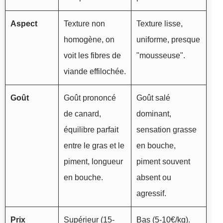
Aspect
Texture non
Texture lisse,
homogène, on
uniforme, presque
voit les fibres de
"mousseuse".
viande effilochée.
Goût
Goût prononcé
Goût salé
de canard,
dominant,
équilibre parfait
sensation grasse
entre le gras et le
en bouche,
piment, longueur
piment souvent
en bouche.
absent ou
agressif.
Prix
Supérieur (15-
Bas (5-10€/kg).